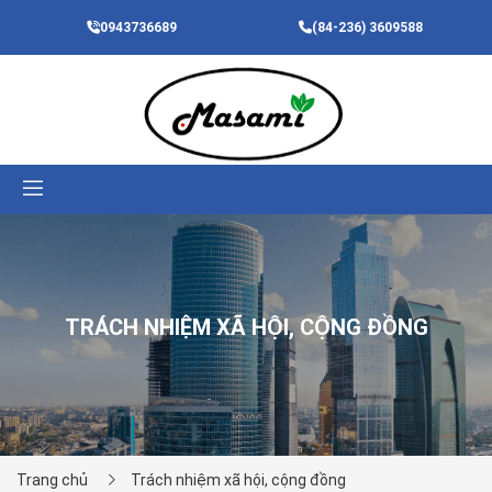
0943736689
(84-236) 3609588
vi
ĐĂNG NHẬP
TRÁCH NHIỆM XÃ HỘI, CỘNG ĐỒNG
Trang chủ
Trách nhiệm xã hội, cộng đồng