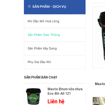
SẢN PHẨM - DỊCH VỤ
QUÁ
TRÌNH
PHÁT
TRIỂN
Khí Dầu Mỏ Hoá Lỏng
TRÁCH
NHIỆM
Sản Phẩm Giao Thông
XÃ
HỘI,
CỘNG
Sản Phẩm Xây Dựng
ĐỒNG
Phụ Gia Dầu Khí
SẢN PHẨM BÁN CHẠY
ét ống kim loại
Mastic Bitum vữa nhựa
Eco-Bit-All 121
hệ
Liên hệ