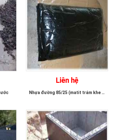
Bê tông nhựa nguội
đóng bao
Liên hệ
Bê tông nhựa màu
Liên hệ
Liên hệ
nước
Nhựa đường 85/25 (matit trám khe mềm)