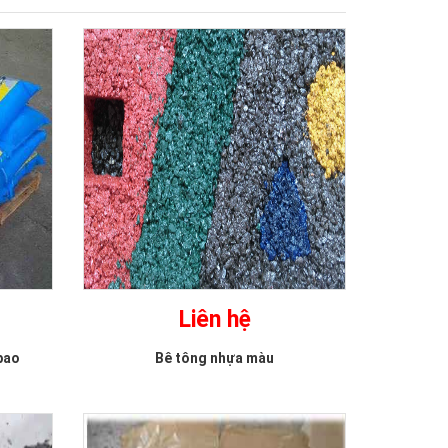
Liên hệ
bao
Bê tông nhựa màu
Mastic Bitum vữa nhựa
Eco-Bit-All 121
Liên hệ