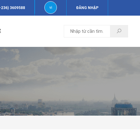
vi
-236) 3609588
ĐĂNG NHẬP
Ệ