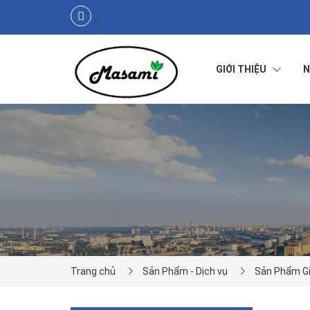
GIỚI THIỆU
N
THƯ
NGỎ
TẦM
NHÌN
SỨ
MỆNH
GIÁ
Trang chủ
Sản Phẩm - Dịch vụ
Sản Phẩm G
TRỊ
CỐT
LÕI